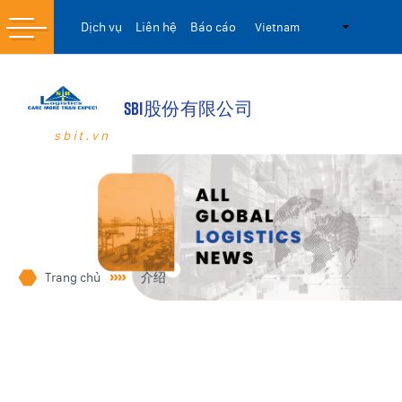
Skip to main content
Dịch vụ
Liên hệ
Báo cáo
Vietnam
SBI股份有限公司
首页
首页
sbit.vn
介绍
介绍
联系我们
联系我们
服务
服务
Trang chủ
介绍
媒体角
媒体角
新闻与活动
新闻与活动
招聘
招聘