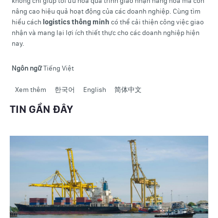
không chỉ giúp tối ưu hóa quá trình giao nhận hàng hóa mà còn
nâng cao hiệu quả hoạt động của các doanh nghiệp. Cùng tìm
hiểu cách
logistics thông minh
có thể cải thiện công việc giao
nhận và mang lại lợi ích thiết thực cho các doanh nghiệp hiện
nay.
Ngôn ngữ
Tiếng Việt
Xem thêm
về Tối Ưu Hóa Quá Trình Giao Nhận Hàng Hóa Với
한국어
English
简体中文
Dịch Vụ Logistics Thông Minh
TIN GẦN ĐÂY