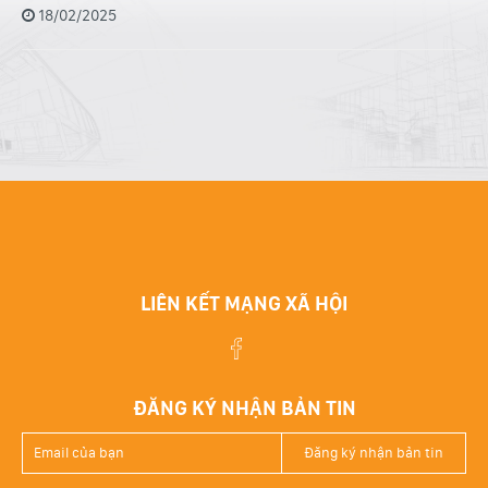
18/02/2025
LIÊN KẾT MẠNG XÃ HỘI
ĐĂNG KÝ NHẬN BẢN TIN