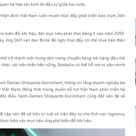
quan hệ hợp tác kinh tế-đầu tư giữa hai nước.
 nhận định Việt Nam luôn muốn thúc đẩy phát triển bao trùm, bền
 biến đổi khí hậu, đạt mục tiêu phát thải bằng 0 vào năm 2050.
y, ông Dolf van den Brink đề nghị thúc đẩy cơ chế mua bán điện
 thể trở thành một trung tâm trung chuyển hàng hải hàng đầu thế
i thác cát trên biển bền vững, Boskalis có thể hỗ trợ tư vấn chính
ành Damen Shipyards Gorinchem, thông tin rằng doanh nghiệp dự
ại Việt Nam, đồng thời mong muốn hỗ trợ Việt Nam phát triển hệ
m đốc điều hành Damen Shipyards Gorinchem cũng đặt vấn đề về
cập vấn đề sở hữu trí tuệ và việc đầu tư cho lĩnh vực logistics,
thực hiện các mục tiêu ứng phó biến đổi khí hậu.