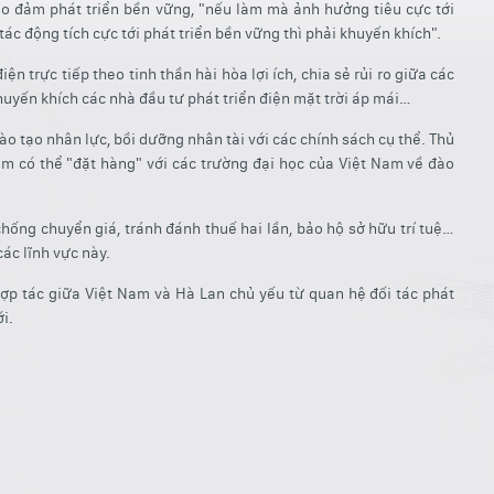
bảo đảm phát triển bền vững, "nếu làm mà ảnh hưởng tiêu cực tới
ác động tích cực tới phát triển bền vững thì phải khuyến khích".
 trực tiếp theo tinh thần hài hòa lợi ích, chia sẻ rủi ro giữa các
huyến khích các nhà đầu tư phát triển điện mặt trời áp mái…
ào tạo nhân lực, bồi dưỡng nhân tài với các chính sách cụ thể. Thủ
m có thể "đặt hàng" với các trường đại học của Việt Nam về đào
chống chuyển giá, tránh đánh thuế hai lần, bảo hộ sở hữu trí tuệ…
ác lĩnh vực này.
p tác giữa Việt Nam và Hà Lan chủ yếu từ quan hệ đối tác phát
i.