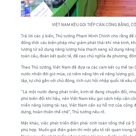
VIỆT NAM KÊU GỌI TIẾP CẬN CÔNG BẰNG, C
Trả lời các ý kiến, Thủ tướng Phạm Minh Chính cho rằng để
đồng thời các biện pháp như giảm phát thải khí nhà kính, k
lượng từ sử dụng năng lượng hóa thạch sang sử dụng năng lư
toàn cầu, đoàn kết quốc tế, đề cao chủ nghĩa đa phương, đồn
Theo Thủ tướng, Việt Nam đã đưa ra các cam kết cụ thể tại
nước nhiệt đới gió mùa, có tiềm năng lớn về năng lượng gió
lập, tự chủ gắn với chủ động, tích cực hội nhập quốc tế sâu r
"Là một nước đang phát triển, kinh tế đang chuyển đổi, n
phó biến đổi khí hậu, nên Việt Nam kêu gọi cách tiếp cận côn
triển năng lượng tái tạo, Việt Nam cần sự hỗ trợ của cộng 
dựng, hoàn thiện thể chế", Thủ tướng nêu rõ.
Mặt khác, việc phát triển điện phải tính toán tổng thể cả 5
phù hợp. Muốn giá điện giảm thì một yếu tố rất quan trọng là