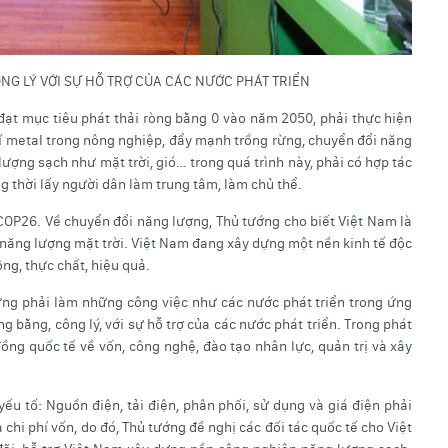
ÔNG LÝ VỚI SỰ HỖ TRỢ CỦA CÁC NƯỚC PHÁT TRIỂN
 đạt mục tiêu phát thải ròng bằng 0 vào năm 2050, phải thực hiện
hí metal trong nông nghiệp, đẩy mạnh trồng rừng, chuyển đổi năng
ợng sạch như mặt trời, gió… trong quá trình này, phải có hợp tác
g thời lấy người dân làm trung tâm, làm chủ thể.
 COP26. Về chuyển đổi năng lượng, Thủ tướng cho biết Việt Nam là
, năng lượng mặt trời. Việt Nam đang xây dựng một nền kinh tế độc
ộng, thực chất, hiệu quả.
hưng phải làm những công việc như các nước phát triển trong ứng
g bằng, công lý, với sự hỗ trợ của các nước phát triển. Trong phát
đồng quốc tế về vốn, công nghệ, đào tạo nhân lực, quản trị và xây
 yếu tố: Nguồn điện, tải điện, phân phối, sử dụng và giá điện phải
 chi phí vốn, do đó, Thủ tướng đề nghị các đối tác quốc tế cho Việt