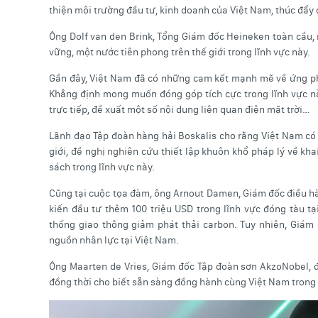
thiện môi trường đầu tư, kinh doanh của Việt Nam, thúc đẩy 
Ông Dolf van den Brink, Tổng Giám đốc Heineken toàn cầu,
vững, một nước tiên phong trên thế giới trong lĩnh vực này.
Gần đây, Việt Nam đã có những cam kết mạnh mẽ về ứng phó
Khẳng định mong muốn đóng góp tích cực trong lĩnh vực nà
trực tiếp, đề xuất một số nội dung liên quan điện mặt trời…
Lãnh đạo Tập đoàn hàng hải Boskalis cho rằng Việt Nam có
giới, đề nghị nghiên cứu thiết lập khuôn khổ pháp lý về kha
sách trong lĩnh vực này.
Cũng tại cuộc tọa đàm, ông Arnout Damen, Giám đốc điều h
kiến đầu tư thêm 100 triệu USD trong lĩnh vực đóng tàu t
thống giao thông giảm phát thải carbon. Tuy nhiên, Giá
nguồn nhân lực tại Việt Nam.
Ông Maarten de Vries, Giám đốc Tập đoàn sơn AkzoNobel, đề 
đồng thời cho biết sẵn sàng đồng hành cùng Việt Nam trong 