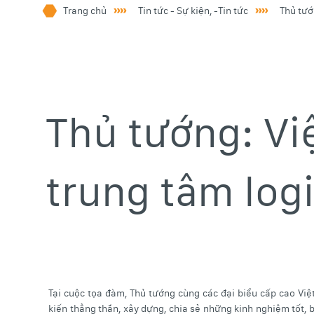
Trang chủ
Tin tức - Sự kiện, -Tin tức
Thủ tướ
Tuyển dụng
Tuyển dụng
Thủ tướng: V
trung tâm logi
Sơ đồ trang web
Điều khoản và chính sách
Tại cuộc tọa đàm, Thủ tướng cùng các đại biểu cấp cao Vi
kiến thẳng thắn, xây dựng, chia sẻ những kinh nghiệm tốt, 